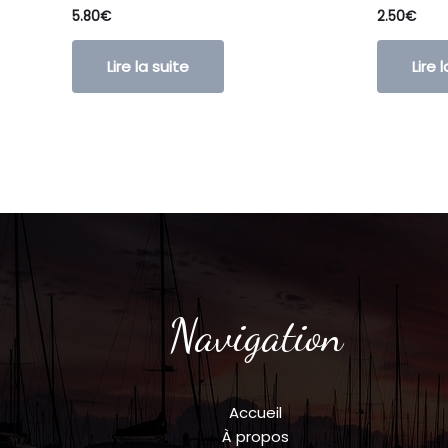
5.80
€
2.50
€
Lire la suite
Lire 
Navigation
Accueil
À propos