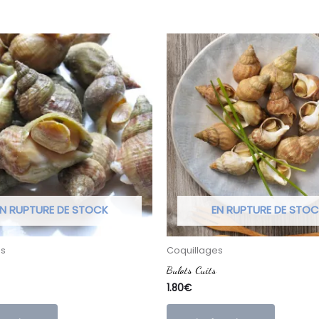
N RUPTURE DE STOCK
EN RUPTURE DE STO
es
Coquillages
Bulots Cuits
1.80
€