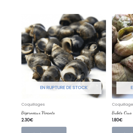
EN RUPTURE DE STOCK
E
Coquillages
Coquillag
Bigorneaux Vivants
Bulots Crus
2.30
€
1.80
€