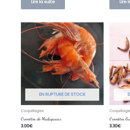
Lire la suite
Lire 
EN RUPTURE DE STOCK
E
Coquillages
Coquillag
Crevettes de Madagascar
Crevettes Gr
3.00
€
3.30
€