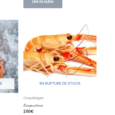
Lire la suite
CK
EN RUPTURE DE STOCK
Coquillages
Langoustines
2.50
€