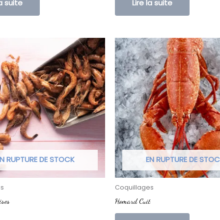
la suite
Lire la suite
N RUPTURE DE STOCK
EN RUPTURE DE STO
es
Coquillages
ises
Homard Cuit