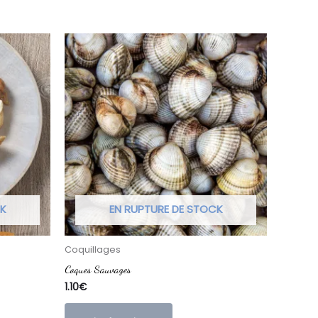
CK
EN RUPTURE DE STOCK
Coquillages
Coques Sauvages
1.10
€