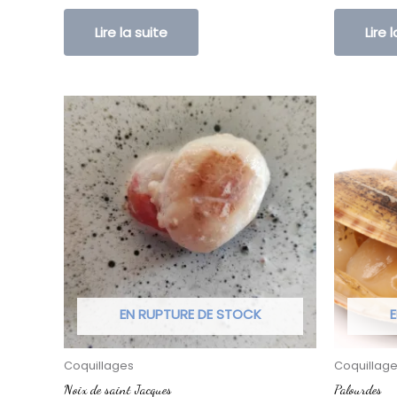
Lire la suite
Lire 
EN RUPTURE DE STOCK
E
Coquillages
Coquillag
Noix de saint Jacques
Palourdes